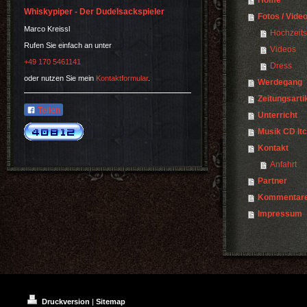
Home
Whiskypiper - Der Dudelsackspieler
Fotos / Vide
Marco Kreissl
Hochzeits
Rufen Sie einfach an unter
Videos
+49 170 5461141
Dress
oder nutzen Sie mein
Kontaktformular
.
Werdegang
Zeitungsarti
Teilen
Unterricht
Musik CD It
Kontakt
Anfahrt
Partner
Kommentar
Impressum
Druckversion
|
Sitemap