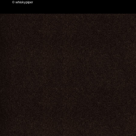
© whiskypiper